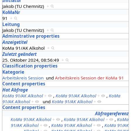
Initiator
Jakob (TU Chemnitz)
+
KoMaNr
91
+
Leitung
Jakob (TU Chemnitz)
+
Adminstrative properties
Anzeigetitel
KoMa 91/AK Alkohol
+
Zuletzt geändert
25. Oktober 2024, 08:56:49
+
Classification properties
Kategorie
Arbeitskreis Session
und
Arbeitskreis Session der KoMa 91
Content properties
Hat Abfrage
KoMa 91/AK Alkohol
+
,
KoMa 91/AK Alkohol
+
,
KoMa
91/AK Alkohol
+
und
KoMa 91/AK Alkohol
+
Content properties
Abfragereferenz
KoMa 91/AK Alkohol
+
,
KoMa 91/AK Alkohol
+
,
KoMa
91/AK Alkohol
+
,
KoMa 91/AK Alkohol
+
,
KoMa 91/AK
Alkohol
+
,
KoMa 91/AK Alkohol
+
,
KoMa 91/AK