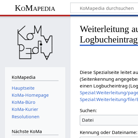
KoMapedia
Weiterleitung a
Logbucheintrag
Diese Spezialseite leitet
KoMapedia
(Seitenkennung angegeben
einen Logbucheintrag (Lo
Hauptseite
Spezial:Weiterleitung/pa
KoMa-Homepage
Spezial:Weiterleitung/file
KoMa-Büro
KoMa-Kurier
Suchen:
Resolutionen
Datei
Nächste KoMa
Kennung oder Dateiname: