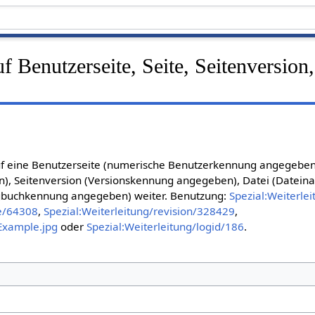
uf Benutzerseite, Seite, Seitenversion
 auf eine Benutzerseite (numerische Benutzerkennung angegeben)
), Seitenversion (Versionskennung angegeben), Datei (Datei
gbuchkennung angegeben) weiter. Benutzung:
Spezial:Weiterle
ge/64308
,
Spezial:Weiterleitung/revision/328429
,
/Example.jpg
oder
Spezial:Weiterleitung/logid/186
.