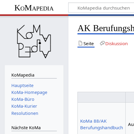
KoMapedia
AK Berufungs
Seite
Diskussion
KoMapedia
Hauptseite
KoMa-Homepage
KoMa-Büro
KoMa-Kurier
Resolutionen
KoMa 88/AK
Au
Berufungshandbuch
Nächste KoMa