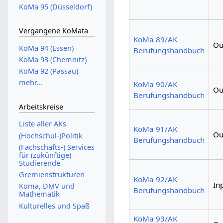
KoMa 95 (Düsseldorf)
Vergangene KoMata
KoMa 89/AK
Ou
KoMa 94 (Essen)
Berufungshandbuch
KoMa 93 (Chemnitz)
KoMa 92 (Passau)
mehr...
KoMa 90/AK
Ou
Berufungshandbuch
Arbeitskreise
Liste aller AKs
KoMa 91/AK
Ou
(Hochschul-)Politik
Berufungshandbuch
(Fachschafts-) Services
für (zukünftige)
Studierende
Gremienstrukturen
KoMa 92/AK
In
Koma, DMV und
Berufungshandbuch
Mathematik
Kulturelles und Spaß
KoMa 93/AK