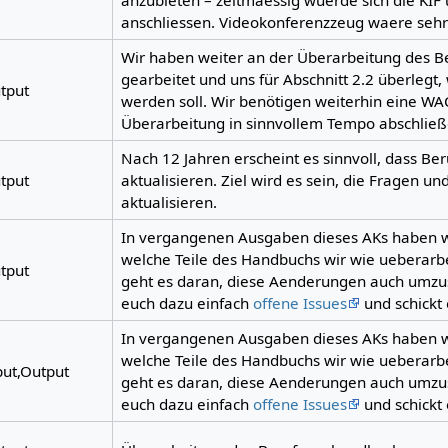
anzubieten – zeitmaessig wuerde sich die KIF 
anschliessen. Videokonferenzzeug waere sehr h
Wir haben weiter an der Überarbeitung des 
gearbeitet und uns für Abschnitt 2.2 überlegt
tput
werden soll. Wir benötigen weiterhin eine W
Überarbeitung in sinnvollem Tempo abschließ
Nach 12 Jahren erscheint es sinnvoll, dass B
tput
aktualisieren. Ziel wird es sein, die Fragen u
aktualisieren.
In vergangenen Ausgaben dieses AKs haben 
welche Teile des Handbuchs wir wie ueberarbei
tput
geht es daran, diese Aenderungen auch umzus
euch dazu einfach
offene Issues
und schickt 
In vergangenen Ausgaben dieses AKs haben 
welche Teile des Handbuchs wir wie ueberarbei
put,Output
geht es daran, diese Aenderungen auch umzus
euch dazu einfach
offene Issues
und schickt 