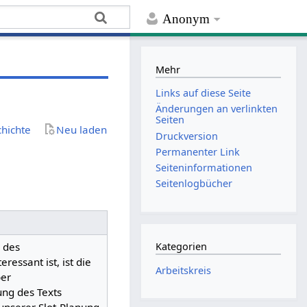
Anonym
Mehr
Links auf diese Seite
Änderungen an verlinkten
Seiten
chichte
Neu laden
Druckversion
Permanenter Link
Seiten­­informationen
Seitenlogbücher
Kategorien
 des
essant ist, ist die
Arbeitskreis
ber
ung des Texts