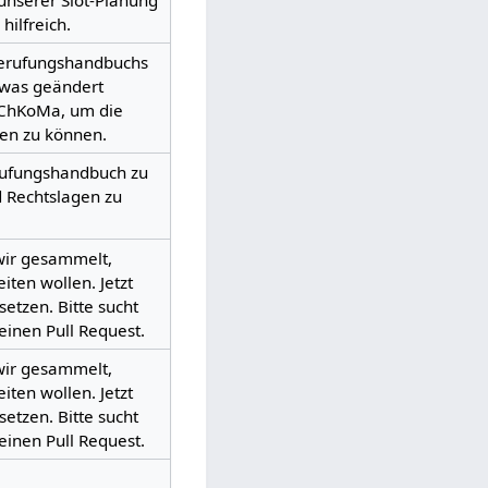
unserer Slot-Planung
ilfreich.
Berufungshandbuchs
, was geändert
AChKoMa, um die
en zu können.
erufungshandbuch zu
nd Rechtslagen zu
wir gesammelt,
ten wollen. Jetzt
etzen. Bitte sucht
einen Pull Request.
wir gesammelt,
ten wollen. Jetzt
etzen. Bitte sucht
einen Pull Request.