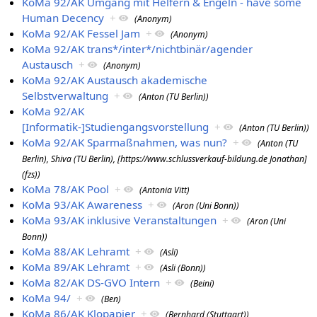
KoMa 92/AK Umgang mit Helfern & Engeln - have some
Human Decency
+
(Anonym)
KoMa 92/AK Fessel Jam
+
(Anonym)
KoMa 92/AK trans*/inter*/nichtbinär/agender
Austausch
+
(Anonym)
KoMa 92/AK Austausch akademische
Selbstverwaltung
+
(Anton (TU Berlin))
KoMa 92/AK
[Informatik-]Studiengangsvorstellung
+
(Anton (TU Berlin))
KoMa 92/AK Sparmaßnahmen, was nun?
+
(Anton (TU
Berlin), Shiva (TU Berlin), [https://www.schlussverkauf-bildung.de Jonathan]
(fzs))
KoMa 78/AK Pool
+
(Antonia Vitt)
KoMa 93/AK Awareness
+
(Aron (Uni Bonn))
KoMa 93/AK inklusive Veranstaltungen
+
(Aron (Uni
Bonn))
KoMa 88/AK Lehramt
+
(Asli)
KoMa 89/AK Lehramt
+
(Asli (Bonn))
KoMa 82/AK DS-GVO Intern
+
(Beini)
KoMa 94/
+
(Ben)
KoMa 86/AK Klopapier
+
(Bernhard (Stuttgart))