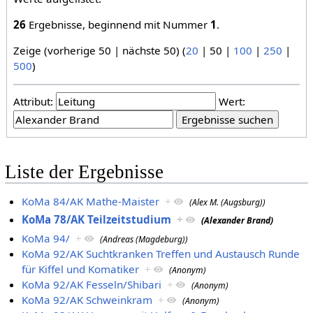
26
Ergebnisse, beginnend mit Nummer
1
.
Zeige (
vorherige 50
|
nächste 50
) (
20
|
50
|
100
|
250
|
500
)
Attribut:
Wert:
Liste der Ergebnisse
KoMa 84/AK Mathe-Maister
+
(Alex M. (Augsburg))
KoMa 78/AK Teilzeitstudium
+
(Alexander Brand)
KoMa 94/
+
(Andreas (Magdeburg))
KoMa 92/AK Suchtkranken Treffen und Austausch Runde
für Kiffel und Komatiker
+
(Anonym)
KoMa 92/AK Fesseln/Shibari
+
(Anonym)
KoMa 92/AK Schweinkram
+
(Anonym)